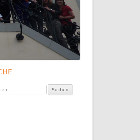
CHE
upt-
itenleiste
en
: