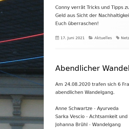
Conny verrät Tricks und Tipps 
Geld aus Sicht der Nachhaltigke
Euch überraschen!
Veröffentlicht
Kategorien
Schl
17. Juni 2021
Aktuelles
Netz
am
Abendlicher Wandel
Am 24.08.2020 trafen sich 6 Fr
abendlichen Wandelgang.
Anne Schwartze - Ayurveda
Sarka Vescio - Achtsamkeit und
Johanna Brühl - Wandelgang