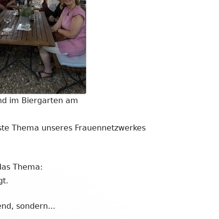
d im Biergarten am
d
ste Thema unseres Frauennetzwerkes
das Thema:
gt.
nd, sondern...