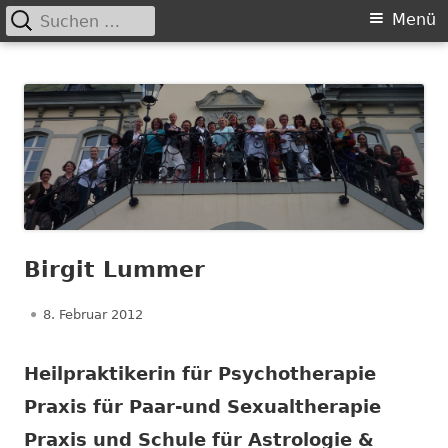
Suchen
Primäres
Menü
nach:
Menü
Springe
Frauennetzwerk Lippstadt
Von Frauen für Frauen in Lippstadt
zum
Inhalt
Birgit Lummer
Veröffentlicht
8. Februar 2012
am
Heilpraktikerin für Psychotherapie
Praxis für Paar-und Sexualtherapie
Praxis und Schule für Astrologie &