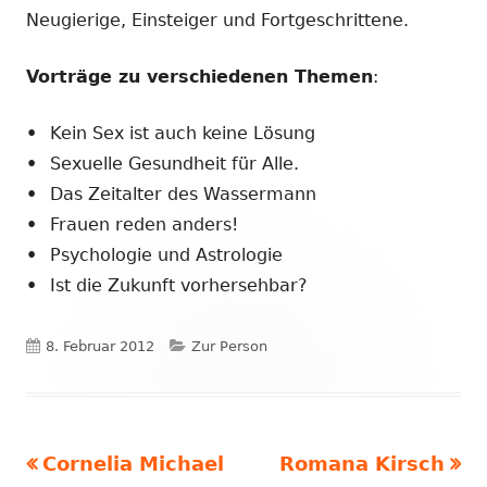
Neugierige, Einsteiger und Fortgeschrittene.
Vorträge zu verschiedenen Themen
:
•
Kein Sex ist auch keine Lösung
•
Sexuelle Gesundheit für Alle.
•
Das Zeitalter des Wassermann
•
Frauen reden anders!
•
Psychologie und Astrologie
•
Ist die Zukunft vorhersehbar?
Veröffentlicht
Kategorien
8. Februar 2012
Zur Person
am
Vorheriger
Nächster
Cornelia Michael
Romana Kirsch
Beitragsnavigation