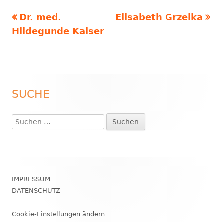
Vorheriger
Nächster
Dr. med.
Elisabeth Grzelka
Beitragsnavigation
Beitrag:
Beitrag
Hildegunde Kaiser
SUCHE
Haupt-
Seitenleiste
Suchen
nach:
Footer
IMPRESSUM
Inhalt
DATENSCHUTZ
Cookie-Einstellungen ändern