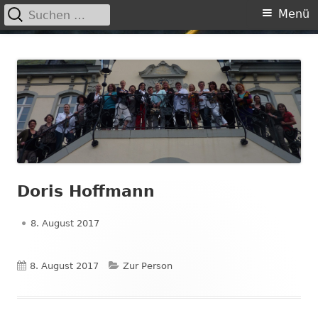
Suchen
Primäres
Menü
nach:
Menü
Springe
Frauennetzwerk Lippstadt
Von Frauen für Frauen in Lippstadt
zum
Inhalt
Doris Hoffmann
Veröffentlicht
8. August 2017
am
Veröffentlicht
Kategorien
8. August 2017
Zur Person
am